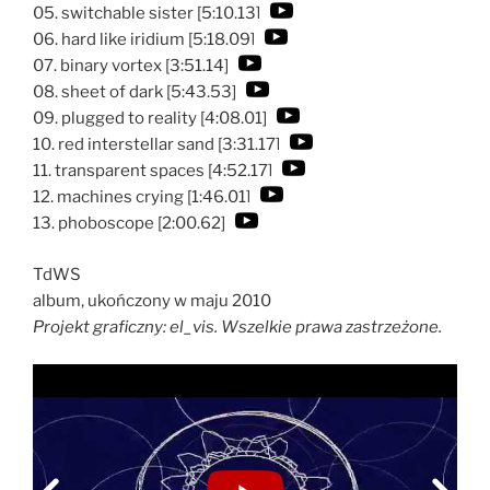
05. switchable sister [5:10.13]
06. hard like iridium [5:18.09]
07. binary vortex [3:51.14]
08. sheet of dark [5:43.53]
09. plugged to reality [4:08.01]
10. red interstellar sand [3:31.17]
11. transparent spaces [4:52.17]
12. machines crying [1:46.01]
13. phoboscope [2:00.62]
TdWS
album, ukończony w maju 2010
Projekt graficzny: el_vis. Wszelkie prawa zastrzeżone.