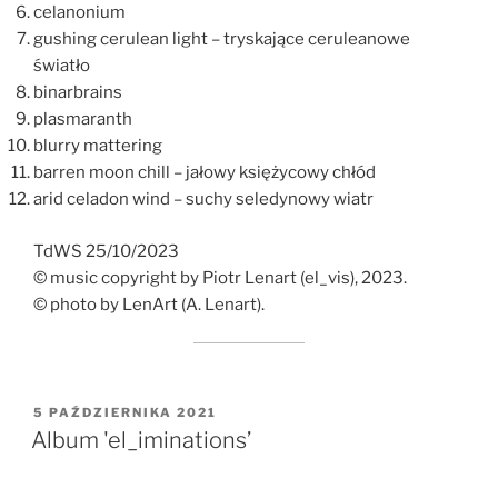
celanonium
gushing cerulean light – tryskające ceruleanowe
światło
binarbrains
plasmaranth
blurry mattering
barren moon chill – jałowy księżycowy chłód
arid celadon wind – suchy seledynowy wiatr
TdWS 25/10/2023
© music copyright by Piotr Lenart (el_vis), 2023.
© photo by LenArt (A. Lenart).
OPUBLIKOWANE
5 PAŹDZIERNIKA 2021
W
Album 'el_iminations’