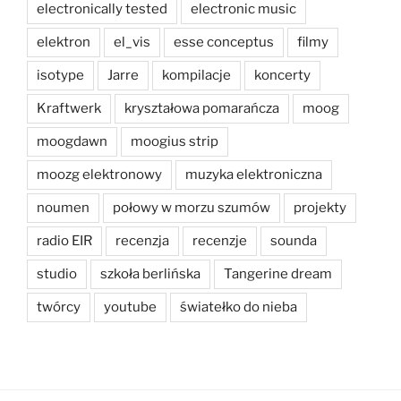
electronically tested
electronic music
elektron
el_vis
esse conceptus
filmy
isotype
Jarre
kompilacje
koncerty
Kraftwerk
kryształowa pomarańcza
moog
moogdawn
moogius strip
moozg elektronowy
muzyka elektroniczna
noumen
połowy w morzu szumów
projekty
radio EIR
recenzja
recenzje
sounda
studio
szkoła berlińska
Tangerine dream
twórcy
youtube
światełko do nieba