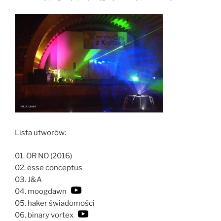
Lista utworów:
01. OR NO (2016)
02. esse conceptus
03. J&A
04. moogdawn
05. haker świadomości
06. binary vortex