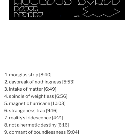
moogius strip [8:40]
daybreak of nothingness [5:53]
intake of matter [6:49]
spindle of weightless [6:56]
magnetic hurricane [10:03]
strangeness trap [9:16]
reality’s iridescence [4:21]
not a hermetic destiny [6:16]
dormant of boundlessness [9:04]