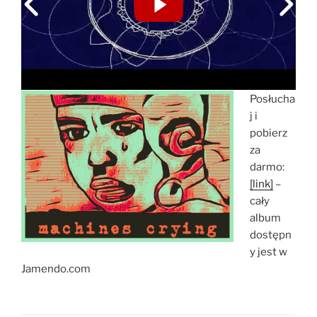
Posłucha
j i
pobierz
za
darmo:
[link]
–
cały
album
dostępn
y jest w
Jamendo.com