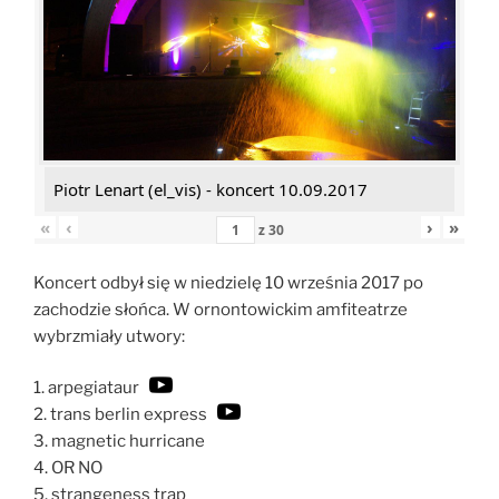
Piotr Lenart (el_vis) - koncert 10.09.2017
«
‹
›
»
z
30
Koncert odbył się w niedzielę 10 września 2017 po
zachodzie słońca. W ornontowickim amfiteatrze
wybrzmiały utwory:
1. arpegiataur
2. trans berlin express
3. magnetic hurricane
4. OR NO
5. strangeness trap