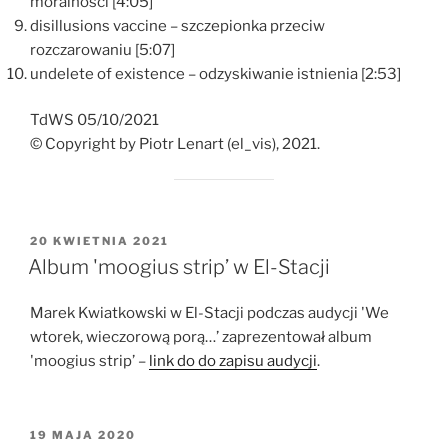
moralności [4:05]
disillusions vaccine – szczepionka przeciw
rozczarowaniu [5:07]
undelete of existence – odzyskiwanie istnienia [2:53]
TdWS 05/10/2021
© Copyright by Piotr Lenart (el_vis), 2021.
OPUBLIKOWANE
20 KWIETNIA 2021
W
Album 'moogius strip’ w El-Stacji
Marek Kwiatkowski w El-Stacji podczas audycji 'We
wtorek, wieczorową porą…’ zaprezentował album
'moogius strip’ –
link do do zapisu audycji
.
OPUBLIKOWANE
19 MAJA 2020