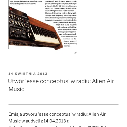
OPUBLIKOWANE
14 KWIETNIA 2013
W
Utwór 'esse conceptus’ w radiu: Alien Air
Music
Emisja utworu 'esse conceptus’ w radiu: Alien Air
Music w audycji z 14.04.2013 r.