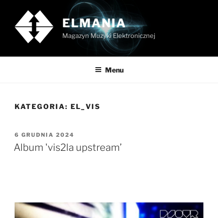
Przejdź
do
ELMANIA
treści
Magazyn Muzyki Elektronicznej
Menu
KATEGORIA:
EL_VIS
OPUBLIKOWANE
6 GRUDNIA 2024
W
Album 'vis2la upstream’