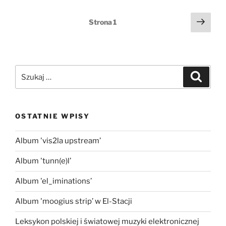
Nawigacja
Nast
Strona
1
stro
po
wpisach
Szukaj:
Szukaj
OSTATNIE WPISY
Album 'vis2la upstream’
Album 'tunn(e)l’
Album 'el_iminations’
Album 'moogius strip’ w El-Stacji
Leksykon polskiej i światowej muzyki elektronicznej