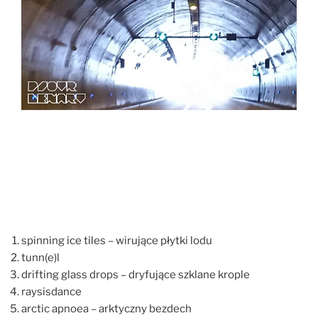
spinning ice tiles – wirujące płytki lodu
tunn(e)l
drifting glass drops – dryfujące szklane krople
raysisdance
arctic apnoea – arktyczny bezdech