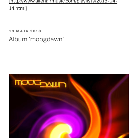
[http://www.alienairmusic.com/playlists/2013-04-
14.html]
OPUBLIKOWANE
19 MAJA 2010
W
Album 'moogdawn’