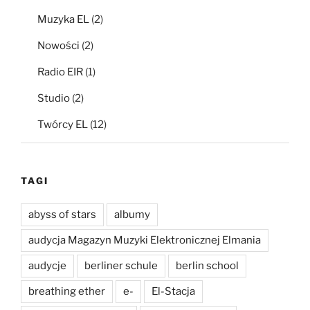
Muzyka EL
(2)
Nowości
(2)
Radio EIR
(1)
Studio
(2)
Twórcy EL
(12)
TAGI
abyss of stars
albumy
audycja Magazyn Muzyki Elektronicznej Elmania
audycje
berliner schule
berlin school
breathing ether
e-
El-Stacja