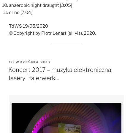
anaerobic night draught [3:05]
or no [7:04]
TdWS 19/05/2020
© Copyright by Piotr Lenart (el_vis), 2020.
OPUBLIKOWANE
10 WRZEŚNIA 2017
W
Koncert 2017 – muzyka elektroniczna,
lasery i fajerwerki..