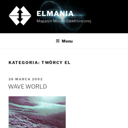
Przejdź
do
ELMANIA
treści
Magazyn Muzyki Elektronicznej
Menu
KATEGORIA:
TWÓRCY EL
OPUBLIKOWANE
26 MARCA 2002
W
WAVE WORLD