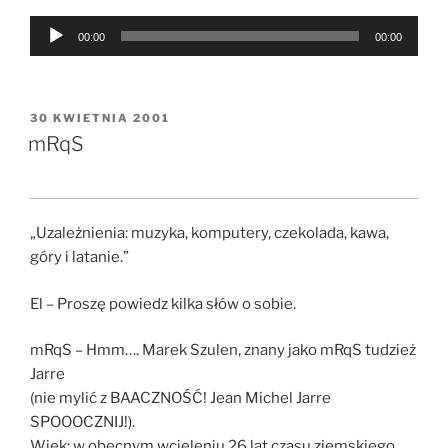
Odtwarzacz
00:00
00:00
plików
dźwiękowych
OPUBLIKOWANE
30 KWIETNIA 2001
W
mRqS
„Uzależnienia: muzyka, komputery, czekolada, kawa,
góry i latanie.”
El – Proszę powiedz kilka słów o sobie.
mRqS – Hmm…. Marek Szulen, znany jako mRqS tudzież
Jarre
(nie mylić z BAACZNOŚĆ! Jean Michel Jarre
SPOOOCZNIJ!).
Wiek: w obecnym wcieleniu 26 lat czasu ziemskiego.