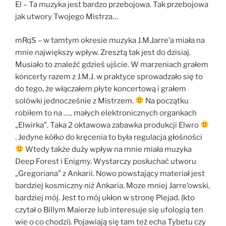
El – Ta muzyka jest bardzo przebojowa. Tak przebojowa
jak utwory Twojego Mistrza…
mRqS – w tamtym okresie muzyka J.M.Jarre’a miała na
mnie największy wpływ. Zresztą tak jest do dzisiaj.
Musiało to znaleźć gdzieś ujście. W marzeniach grałem
koncerty razem z J.M.J. w praktyce sprowadzało się to
do tego, że włączałem płyte koncertową i grałem
solówki jednocześnie z Mistrzem.
Na początku
robiłem to na ….. małych elektronicznych organkach
„Elwirka”. Taka 2 oktawowa zabawka produkcji Elwro
. Jedyne kółko do kręcenia to była regulacja głośności
Wtedy także duży wpływ na mnie miała muzyka
Deep Forest i Enigmy. Wystarczy posłuchać utworu
„Gregoriana” z Ankarii. Nowo powstający materiał jest
bardziej kosmiczny niż Ankaria. Moze mniej Jarre’owski,
bardziej mój. Jest to mój ukłon w stronę Plejad. (kto
czytał o Billym Maierze lub interesuje się ufologią ten
wie o co chodzi). Pojawiają się tam też echa Tybetu czy