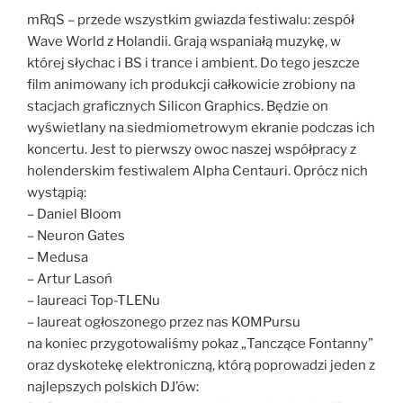
mRqS – przede wszystkim gwiazda festiwalu: zespół
Wave World z Holandii. Grają wspaniałą muzykę, w
której słychac i BS i trance i ambient. Do tego jeszcze
film animowany ich produkcji całkowicie zrobiony na
stacjach graficznych Silicon Graphics. Będzie on
wyświetlany na siedmiometrowym ekranie podczas ich
koncertu. Jest to pierwszy owoc naszej współpracy z
holenderskim festiwalem Alpha Centauri. Oprócz nich
wystąpią:
– Daniel Bloom
– Neuron Gates
– Medusa
– Artur Lasoń
– laureaci Top-TLENu
– laureat ogłoszonego przez nas KOMPursu
na koniec przygotowaliśmy pokaz „Tanczące Fontanny”
oraz dyskotekę elektroniczną, którą poprowadzi jeden z
najlepszych polskich DJ’ów: