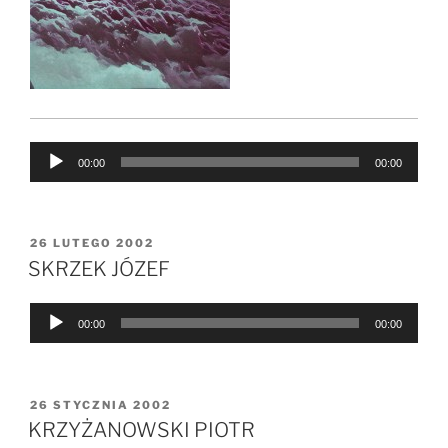
Odtwarzacz
00:00
00:00
plików
dźwiękowych
OPUBLIKOWANE
26 LUTEGO 2002
W
SKRZEK JÓZEF
Odtwarzacz
00:00
00:00
plików
dźwiękowych
OPUBLIKOWANE
26 STYCZNIA 2002
W
KRZYŻANOWSKI PIOTR