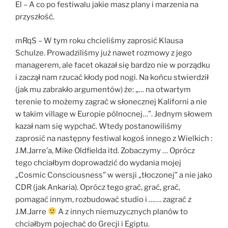
El – A co po festiwalu jakie masz plany i marzenia na
przyszłość.
mRqS – W tym roku chcieliśmy zaprosić Klausa
Schulze. Prowadziliśmy już nawet rozmowy z jego
managerem, ale facet okazał się bardzo nie w porządku
i zaczął nam rzucać kłody pod nogi. Na końcu stwierdził
(jak mu zabrakło argumentów) że: „… na otwartym
terenie to możemy zagrać w słonecznej Kaliforni a nie
w takim village w Europie pólnocnej…”. Jednym słowem
kazał nam się wypchać. Wtedy postanowiliśmy
zaprosić na następny festiwal kogoś innego z Wielkich :
J.M.Jarre’a, Mike Oldfielda itd. Zobaczymy … Oprócz
tego chciałbym doprowadzić do wydania mojej
„Cosmic Consciousness” w wersji „tłoczonej” a nie jako
CDR (jak Ankaria). Oprócz tego grać, grać, grać,
pomagać innym, rozbudować studio i ……. zagrać z
J.M.Jarre
A z innych niemuzycznych planów to
chciałbym pojechać do Grecji i Egiptu.