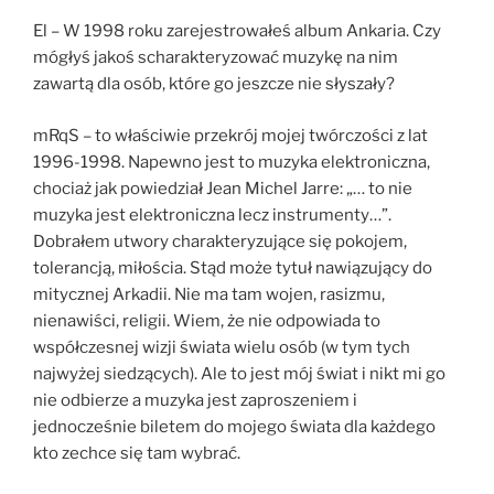
El – W 1998 roku zarejestrowałeś album Ankaria. Czy
mógłyś jakoś scharakteryzować muzykę na nim
zawartą dla osób, które go jeszcze nie słyszały?
mRqS – to właściwie przekrój mojej twórczości z lat
1996-1998. Napewno jest to muzyka elektroniczna,
chociaż jak powiedział Jean Michel Jarre: „… to nie
muzyka jest elektroniczna lecz instrumenty…”.
Dobrałem utwory charakteryzujące się pokojem,
tolerancją, miłościa. Stąd może tytuł nawiązujący do
mitycznej Arkadii. Nie ma tam wojen, rasizmu,
nienawiści, religii. Wiem, że nie odpowiada to
współczesnej wizji świata wielu osób (w tym tych
najwyżej siedzących). Ale to jest mój świat i nikt mi go
nie odbierze a muzyka jest zaproszeniem i
jednocześnie biletem do mojego świata dla każdego
kto zechce się tam wybrać.