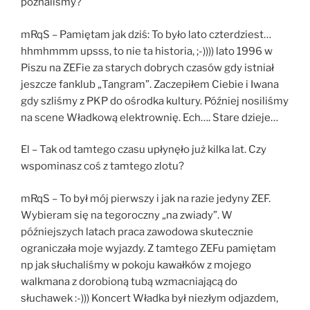
poznaliśmy?
mRqS – Pamiętam jak dziś: To było lato czterdziest…
hhmhmmm upsss, to nie ta historia, ;-)))) lato 1996 w
Piszu na ZEFie za starych dobrych czasów gdy istniał
jeszcze fanklub „Tangram”. Zaczepiłem Ciebie i Iwana
gdy szliśmy z PKP do ośrodka kultury. Później nosiliśmy
na scene Władkową elektrownię. Ech…. Stare dzieje…
El – Tak od tamtego czasu upłynęło już kilka lat. Czy
wspominasz coś z tamtego zlotu?
mRqS – To był mój pierwszy i jak na razie jedyny ZEF.
Wybieram się na tegoroczny „na zwiady”. W
późniejszych latach praca zawodowa skutecznie
ograniczała moje wyjazdy. Z tamtego ZEFu pamiętam
np jak słuchaliśmy w pokoju kawałków z mojego
walkmana z dorobioną tubą wzmacniającą do
słuchawek :-))) Koncert Władka był niezłym odjazdem,