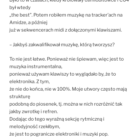
Było to w czasach, kiedy królowały ośmiobitowce i C64
był wtedy
„the best”. Potem robiłem muzykę na tracker’ach na
Amidze, a później
już w sekwencerach midi z dołączonymi klawiszami.
– Jakbyś zakwalifikował muzykę, którą tworzysz?
To nie jest łatwe. Ponieważ nie śpiewam, więc jest to
muzyka instrumentalna,
ponieważ używam klawiszy to wyglądało by, że to
elektronika. Z tym,
że nie do końca, nie w 100%. Moje utwory często mają
strukturę
podobną do piosenek, tj. można w nich rozróżnić tak
jakby zwrotkę i refren.
Dodając do tego wyraźną sekcję rytmiczną i
melodyjność rzekłbym,
że jest to pogranicze elektroniki i muzyki pop.