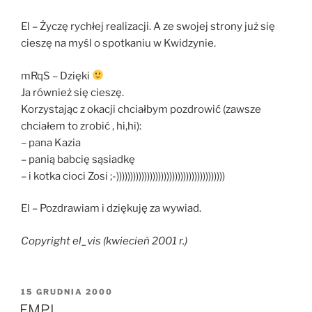
El – Życzę rychłej realizacji. A ze swojej strony już się
cieszę na myśl o spotkaniu w Kwidzynie.
mRqS – Dzięki
Ja również się cieszę.
Korzystając z okacji chciałbym pozdrowić (zawsze
chciałem to zrobić , hi,hi):
– pana Kazia
– panią babcię sąsiadkę
– i kotka cioci Zosi ;-)))))))))))))))))))))))))))))))))))))))
El – Pozdrawiam i dziękuję za wywiad.
Copyright el_vis (kwiecień 2001 r.)
OPUBLIKOWANE
15 GRUDNIA 2000
W
EMPI