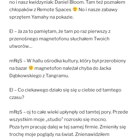
no i nasz kwidzyniak: Daniel Bloom. Tam też poznałem
chłopaków z Remote Spaces
No i nasze zabawy
sprzętem Yamahy na pokazie.
El – Ja za to pamiętam, że tam po raz pierwszy z
przenośnego magnetofonu słuchałem Twoich
utworów…
mRqS – W hallu ośrodka kultury, który był przerobiony
na bazar
magnetofon należał chyba do Jacka
Dąbkowskiego z Tangramu.
El – Co ciekawego działo się się u ciebie od tamtego
czasu?
mRqS – oj to całe wieki upłynęły od tamtej pory. Przede
wszystkim moje „studio” rozrosło się mocno.
Poza tym pracuję dalej w tej samej firmie. Zmieniły się
trochę moje poglądy na świat. Znienawidziłem