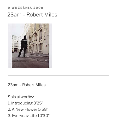
OPUBLIKOWANE
9 WRZEŚNIA 2000
W
23am – Robert Miles
23am – Robert Miles
Spis utworów:
1. Introducing 3’25”
2. A New Flower 5’58”
3. Everyday Life 10’30”