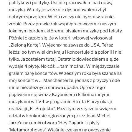
polityków i politykę. Usilnie pracowałem nad nową
muzyką. Wtedy jeszcze nie dysponowałem zbyt
dobrym sprzętem. Wielu rzeczy nie byłem w stanie
zrobić. Przez prawie rok współpracowałem z naszym
lokalnym bardem, któremu pisałem muzykę pod teksty.
Później okazało się, że w loterii wizowej wylosował
„Zieloną Kartę”. Wyjechał na zawsze do USA. Teraz
jeździ po tym wielkim kraju i koncertuje dla polonii i nie
tylko. Ja zostałem tutaj. Ostatnio dowiedziałem się, że
wydaje 4 płytę. No cóż….. tam można . W międzyczasie
grałem parę koncertów. W zeszłym roku była szansa na
mój koncert w … Manchesterze, jednak z przyczyn ode
mnie niezależnych sprawa upadła. Oprócz tego
pojawiłem się wraz z Kayanisem i kilkoma innymi
muzykami w TV4 w programie Strefa P przy okazji
realizacji „El-Projektu”. Poza tym w styczniu wziąłem
udział w konkursie ogłoszonym przez Jean Michel
Jarre’a na remix utworu 'Hey Gagarin’ z płyty
'Metamorphoses’. Właśnie czekam na ogłoszenie