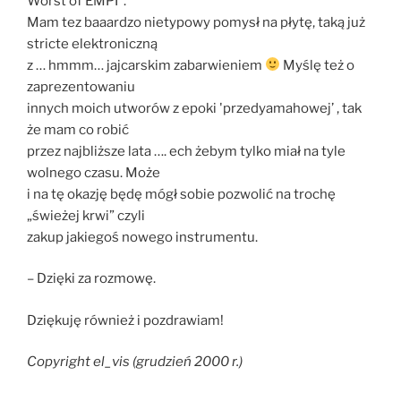
Worst of EMPI”.
Mam tez baaardzo nietypowy pomysł na płytę, taką już
stricte elektroniczną
z … hmmm… jajcarskim zabarwieniem
Myślę też o
zaprezentowaniu
innych moich utworów z epoki 'przedyamahowej’ , tak
że mam co robić
przez najbliższe lata …. ech żebym tylko miał na tyle
wolnego czasu. Może
i na tę okazję będę mógł sobie pozwolić na trochę
„świeżej krwi” czyli
zakup jakiegoś nowego instrumentu.
– Dzięki za rozmowę.
Dziękuję również i pozdrawiam!
Copyright el_vis (grudzień 2000 r.)