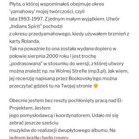
Płyta, o której wspominałeś obejmuje okres
'yamahowy’ mojej twórczości, czyli
lata 1993-1997. Z jednym małym wyjątkiem. Utwór
„Indians Spirit” pochodzi
z okresu przedyamahowego, kiedy używałem brzmień z
karty Rolanda.
Tak na poważnie to ona została wydana dopiero w
połowie sierpnia 2000 roku i jest trochę
„podrasowana” w stosunku do wersji, z której utwory
można znaleźć np. na Wolnej Strefie (mp3.pl). Jak wiem,
jej recenzję napisaną przez Bookovsky’ego można
przeczytać gdzieś tu na Twojej stronie
Obecnie jestem bez reszty pochłonięty pracą nad El-
Projektem. Jestem
jego pomysłodawcą i koordynatorem. Udało mi się
zebrać jeszcze sześciu
muzyków do realizacji dwupłytowego albumu. Na
jednym krążku będą covery