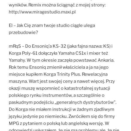
wyników. Remix można ściągnąć z mojej strony:
http://www.miragestudio.maxi.pl
El – Jak Cię znam twoje studio ciągle ulega
przebudowie?
mRqS – Do Ensoniq’a KS-32 (jaka fajna nazwa: KS) i
Korga Poly-61 dołączyła Yamaha CS1x i mixer też
Yamahy. W tym okresie zaczęła powstawać Ankaria.
Rok temu Ensoniq zmienił właściciela a ja na jego
miejsce kupiłem Korga Trinity Plus. Rewelacyjna
maszyna. Wart jest swojej ceny a nawet więcej. Przy
okazji muszę wspomnieć o katastrofalnej sytuacji
polskiego rynku instrumentów, a szczególnie o
paskudnym podejściu „generalnych dystrybutorów”.
Do Korga nie miałem instrukcji w żadnym zjadliwym
języku jedynie po niemiecku. Zwróciłem się do firmy
MPG z pytaniem o polską lub angielską wersję. W
odpowiedzi usłyszałem, że nie ma problemu ale, że nie