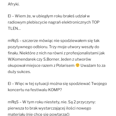
Afryki.
El – Wiem że, w ubiegłym roku brałeś udział w
radiowym plebiscycie nagrań elektronicznych TOP
TLEN…
mRqS – szczerze mówiąc nie spodziewałem się tak
pozytywnego odbioru. Trzy moje utwory weszły do
finału. Niektóre z nich na równi z profesjonalistami jak
W.Komendarek czy S.Borner. Jeden z utworów
okupował miejsce razem z Polarisem
Uważam to za
duży sukces.
El – Więc w tej sytuacji można się spodziewać Twojego
koncertu na festiwalu KOMP?
mRqS – W tym roku niestety, nie. Są 2 przyczyny:
pierwsza to brak wystarczającej ilości nowego
materiału (nie chcę się powtarzać)