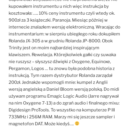
kupowałem instrumentu u nich więc instrukcja by
kosztowała: ….. 10% ceny instrumentu czyli wtedy ok.
900zł za 3 książeczki. Paranoja. Miesiąc później w
internecie znalazłem wersję elektroniczną. Wracając do
instrumentarium: w sierpniu ubiegłego roku dokupiłem
Rolanda JX-305 a w grudniu Rolanda JP-8000. Obok
Trinity jest on moim najbardziej inspirującym
klawiszem. Rewelacja. Którejkolwiek gałki czy suwaka
nie ruszysz – słyszysz dźwięki z Oxygene, Equinoxe,
Pergamon, Logos … tu znowu była podobna historia z
instrukcją. Tym razem dystrybutor Rolanda zarządał
200zł. Jednakże wspomogli mnie: kumpel z Anglii
wersją angielską a Daniel Bloom wersją polską. Do midi
używam programu Emagic Logic Audio (Jarre nagrywał
na nim Oxygene 7-13) a do zgrań audio i finalnego mixu:
Digidesign ProTools. To wszystko na komputerze P III
733MHz i 256M RAM. Marzy mi się jeszcze sampler i
magnetofon DAT. Może kiedyś….