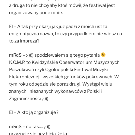
a druga to nie chcę aby ktoś mówił, że festiwal jest
organizowany pode mnie.
El – A tak przy okazji jak już padła z moich ust ta
enigmatyczna nazwa, to czy przypadkiem nie wiesz co
to za impreza?
mRqS – ;-)))) spodziewałem się tego pytania
K.O.M.P. to Kwidzyńskie Obserwatorium Muzycznych
Poszukiwań czyli Ogólnopolski Festiwal Muzyki
Elektronicznej i wszelkich gatunków pokrewnych. W
tym roku odbędzie sie poraz drugi. Wystąpi wielu
znanych i nieznanych wykonawców z Polski i
Zagraniczności ;-)))
El – A kto ją organizuje?
mRqS – no tak…. ;-)))
przyznaję się bez bicia, że ja.