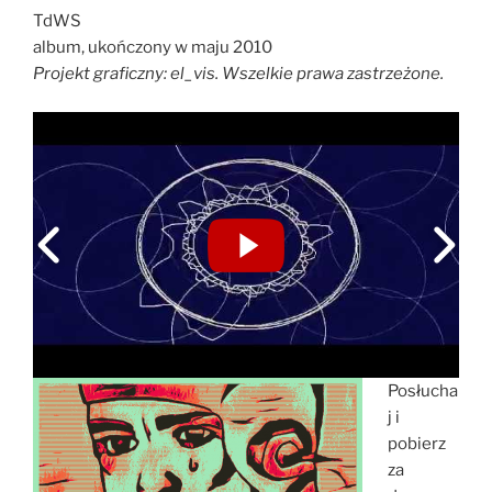
TdWS
album, ukończony w maju 2010
Projekt graficzny: el_vis. Wszelkie prawa zastrzeżone.
Posłucha
j i
pobierz
za