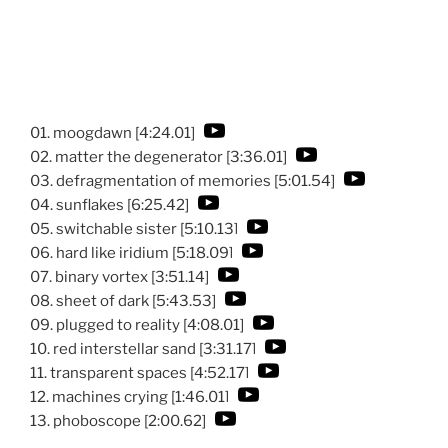
01. moogdawn [4:24.01]
02. matter the degenerator [3:36.01]
03. defragmentation of memories [5:01.54]
04. sunflakes [6:25.42]
05. switchable sister [5:10.13]
06. hard like iridium [5:18.09]
07. binary vortex [3:51.14]
08. sheet of dark [5:43.53]
09. plugged to reality [4:08.01]
10. red interstellar sand [3:31.17]
11. transparent spaces [4:52.17]
12. machines crying [1:46.01]
13. phoboscope [2:00.62]