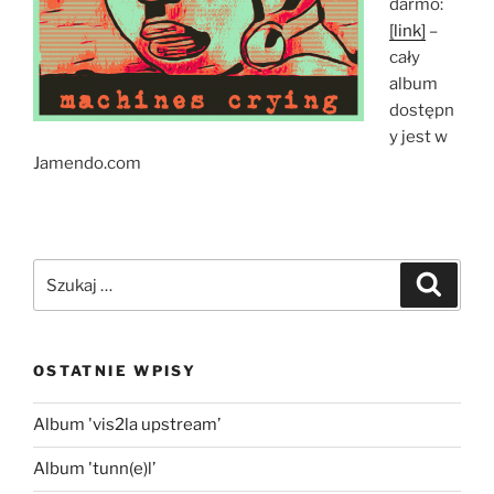
darmo:
[link]
–
cały
album
dostępn
y jest w
Jamendo.com
Szukaj:
Szukaj
OSTATNIE WPISY
Album 'vis2la upstream’
Album 'tunn(e)l’