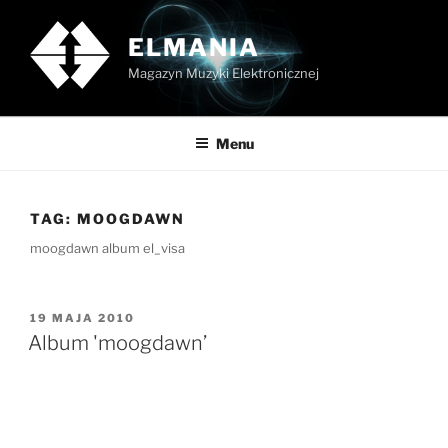
Przejdź
do
ELMANIA
treści
Magazyn Muzyki Elektronicznej
Menu
TAG:
MOOGDAWN
moogdawn album el_visa
OPUBLIKOWANE
19 MAJA 2010
W
Album 'moogdawn’