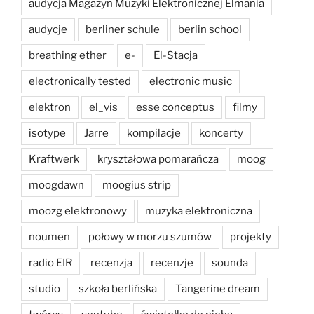
audycja Magazyn Muzyki Elektronicznej Elmania
audycje
berliner schule
berlin school
breathing ether
e-
El-Stacja
electronically tested
electronic music
elektron
el_vis
esse conceptus
filmy
isotype
Jarre
kompilacje
koncerty
Kraftwerk
kryształowa pomarańcza
moog
moogdawn
moogius strip
moozg elektronowy
muzyka elektroniczna
noumen
połowy w morzu szumów
projekty
radio EIR
recenzja
recenzje
sounda
studio
szkoła berlińska
Tangerine dream