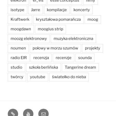
elektron
el_vis
esse conceptus
filmy
isotype
Jarre
kompilacje
koncerty
Kraftwerk
kryształowa pomarańcza
moog
moogdawn
moogius strip
moozg elektronowy
muzyka elektroniczna
noumen
połowy w morzu szumów
projekty
radio EIR
recenzja
recenzje
sounda
studio
szkoła berlińska
Tangerine dream
twórcy
youtube
światełko do nieba
bandcamp
Youtube
e-