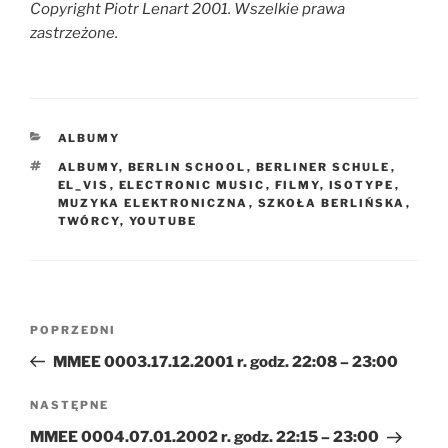
Copyright Piotr Lenart 2001. Wszelkie prawa
zastrzeżone.
KATEGORIE
ALBUMY
TAGI
ALBUMY
,
BERLIN SCHOOL
,
BERLINER SCHULE
,
EL_VIS
,
ELECTRONIC MUSIC
,
FILMY
,
ISOTYPE
,
MUZYKA ELEKTRONICZNA
,
SZKOŁA BERLIŃSKA
,
TWÓRCY
,
YOUTUBE
Nawigacja
Poprzedni
POPRZEDNI
wpisu
wpis
MMEE 0003.17.12.2001 r. godz. 22:08 – 23:00
Następny
NASTĘPNE
wpis
MMEE 0004.07.01.2002 r. godz. 22:15 – 23:00