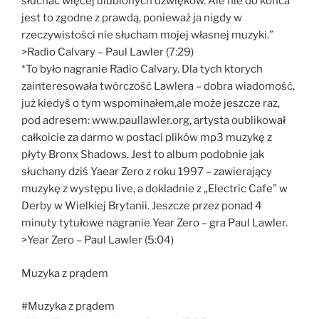
słuchać więcej ulubionych dźwięków. Ale nie do końca
jest to zgodne z prawdą, ponieważ ja nigdy w
rzeczywistości nie słucham mojej własnej muzyki.”
>Radio Calvary – Paul Lawler (7:29)
*To było nagranie Radio Calvary. Dla tych ktorych
zainteresowała twórczość Lawlera – dobra wiadomość,
już kiedyś o tym wspominałem,ale może jeszcze raz,
pod adresem: www.paullawler.org, artysta oublikował
całkoicie za darmo w postaci plików mp3 muzykę z
płyty Bronx Shadows. Jest to album podobnie jak
słuchany dziś Yaear Zero z roku 1997 – zawierający
muzykę z występu live, a dokladnie z „Electric Cafe” w
Derby w Wielkiej Brytanii. Jeszcze przez ponad 4
minuty tytułowe nagranie Year Zero – gra Paul Lawler.
>Year Zero – Paul Lawler (5:04)
Muzyka z prądem
#Muzyka z prądem