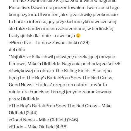
*Tomasz Zawadziński z krążka Soundwich w nagraniu
Piece five. Dawno nie prezentowałem twórczości tego
kompozytora. Utwór ten jak się za chwilę przekonacie
to bardzo interesujący przykład muzyki nowoczesnej
ale także bardzo mocno zakorzenionej w berlińskiej
tradycji. Jak dla mnie – rewelacja
>Piece five – Tomasz Zawadziński (7:29)
#el elita
*Najbliższe kilka chwil poświęcę urzekającej muzyce
filmowej Mike’a Oldfielda. Nagrania pochodzą ze ścieżki
dźwiękowej do obrazu The Killing Fields. A kolejno
będą to: The Boy’s Burial/Pran Sees The Red Cross,
Good News i Etude. Z czego ten ostatni utwór to
miniatura Francisko Tarregi jedynie zaaranżowana
przez Oldfielda.
>The Boy’s Burial/Pran Sees The Red Cross – Mike
Oldfield (2:44)
>Good News – Mike Oldfield (1:46)
>Etude – Mike Oldfield (4:38)