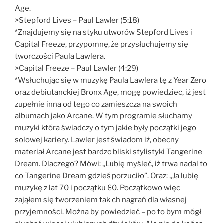
Age.
>Stepford Lives – Paul Lawler (5:18)
*Znajdujemy się na styku utworów Stepford Lives i
Capital Freeze, przypomnę, że przysłuchujemy się
tworczości Paula Lawlera.
>Capital Freeze – Paul Lawler (4:29)
*Wsłuchując się w muzykę Paula Lawlera tę z Year Zero
oraz debiutanckiej Bronx Age, mogę powiedziec, iż jest
zupełnie inna od tego co zamieszcza na swoich
albumach jako Arcane. W tym programie słuchamy
muzyki która świadczy o tym jakie były początki jego
solowej kariery. Lawler jest świadom iż, obecny
materiał Arcane jest bardzo bliski stylistyki Tangerine
Dream. Dlaczego? Mówi: „Lubię myśleć, iż trwa nadal to
co Tangerine Dream gdzieś porzuciło”. Oraz: „Ja lubię
muzykę z lat 70 i początku 80. Początkowo więc
zająłem się tworzeniem takich nagrań dla własnej
przyjemności. Można by powiedzieć – po to bym mógł