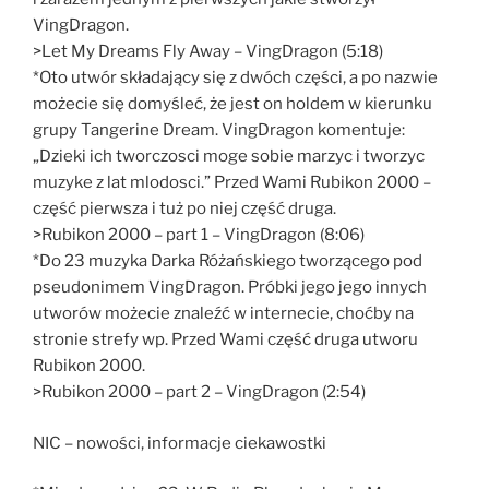
VingDragon.
>Let My Dreams Fly Away – VingDragon (5:18)
*Oto utwór składający się z dwóch części, a po nazwie
możecie się domyśleć, że jest on holdem w kierunku
grupy Tangerine Dream. VingDragon komentuje:
„Dzieki ich tworczosci moge sobie marzyc i tworzyc
muzyke z lat mlodosci.” Przed Wami Rubikon 2000 –
część pierwsza i tuż po niej część druga.
>Rubikon 2000 – part 1 – VingDragon (8:06)
*Do 23 muzyka Darka Różańskiego tworzącego pod
pseudonimem VingDragon. Próbki jego jego innych
utworów możecie znaleźć w internecie, choćby na
stronie strefy wp. Przed Wami część druga utworu
Rubikon 2000.
>Rubikon 2000 – part 2 – VingDragon (2:54)
NIC – nowości, informacje ciekawostki