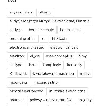
TAGI
abyss of stars
albumy
audycja Magazyn Muzyki Elektronicznej Elmania
audycje
berliner schule
berlin school
breathing ether
e-
El-Stacja
electronically tested
electronic music
elektron
el_vis
esse conceptus
filmy
isotype
Jarre
kompilacje
koncerty
Kraftwerk
kryształowa pomarańcza
moog
moogdawn
moogius strip
moozg elektronowy
muzyka elektroniczna
noumen
połowy w morzu szumów
projekty