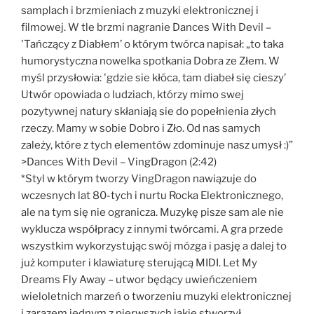
samplach i brzmieniach z muzyki elektronicznej i
filmowej. W tle brzmi nagranie Dances With Devil –
'Tańczący z Diabłem’ o którym twórca napisał: „to taka
humorystyczna nowelka spotkania Dobra ze Złem. W
myśl przysłowia: 'gdzie sie kłóca, tam diabeł się cieszy’
Utwór opowiada o ludziach, którzy mimo swej
pozytywnej natury skłaniają sie do popełnienia złych
rzeczy. Mamy w sobie Dobro i Zło. Od nas samych
zależy, które z tych elementów zdominuje nasz umysł :)”
>Dances With Devil – VingDragon (2:42)
*Styl w którym tworzy VingDragon nawiązuje do
wczesnych lat 80-tych i nurtu Rocka Elektronicznego,
ale na tym się nie ogranicza. Muzykę pisze sam ale nie
wyklucza współpracy z innymi twórcami. A gra przede
wszystkim wykorzystując swój mózga i pasję a dalej to
już komputer i klawiaturę sterującą MIDI. Let My
Dreams Fly Away – utwor będący uwieńczeniem
wieloletnich marzeń o tworzeniu muzyki elektronicznej
i zarazem jednym z pierwszych jakie stworzył