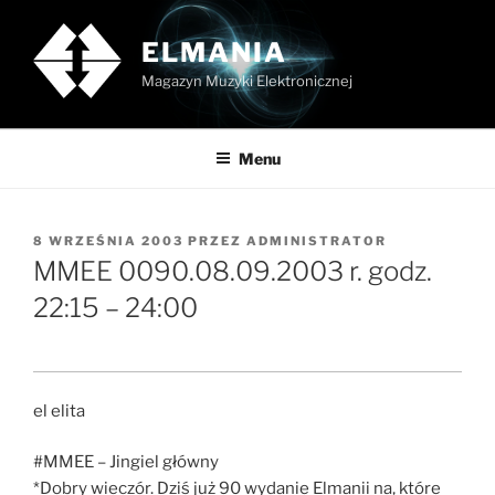
Przejdź
do
ELMANIA
treści
Magazyn Muzyki Elektronicznej
Menu
OPUBLIKOWANE
8 WRZEŚNIA 2003
PRZEZ
ADMINISTRATOR
W
MMEE 0090.08.09.2003 r. godz.
22:15 – 24:00
el elita
#MMEE – Jingiel główny
*Dobry wieczór. Dziś już 90 wydanie Elmanii na, które