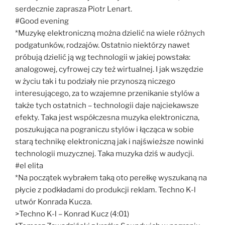
serdecznie zaprasza Piotr Lenart.
#Good evening
*Muzykę elektroniczną można dzielić na wiele różnych
podgatunków, rodzajów. Ostatnio niektórzy nawet
próbują dzielić ją wg technologii w jakiej powstała:
analogowej, cyfrowej czy też wirtualnej. I jak wszędzie
w życiu tak i tu podziały nie przynoszą niczego
interesującego, za to wzajemne przenikanie stylów a
także tych ostatnich – technologii daje najciekawsze
efekty. Taka jest współczesna muzyka elektroniczna,
poszukująca na pograniczu stylów i łącząca w sobie
starą technikę elektroniczną jak i najświeższe nowinki
technologii muzycznej. Taka muzyka dziś w audycji.
#el elita
*Na początek wybrałem taką oto perełkę wyszukaną na
płycie z podkładami do produkcji reklam. Techno K-l
utwór Konrada Kucza.
>Techno K-l – Konrad Kucz (4:01)