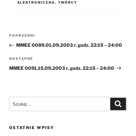
ELEKTRONICZNA
,
TWÓRCY
Nawigacja
Poprzedni
POPRZEDNI
wpisu
wpis
MMEE 0089.01.09.2003 r. godz. 22:15 – 24:00
Następny
NASTĘPNE
wpis
MMEE 0091.15.09.2003 r. godz. 22:15 – 24:00
Szukaj:
Szukaj
OSTATNIE WPISY