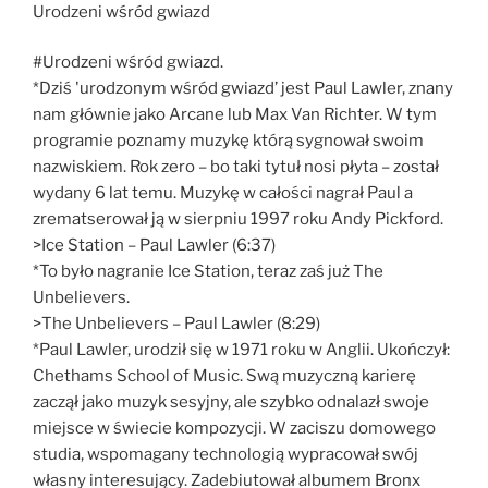
Urodzeni wśród gwiazd
#Urodzeni wśród gwiazd.
*Dziś 'urodzonym wśród gwiazd’ jest Paul Lawler, znany
nam głównie jako Arcane lub Max Van Richter. W tym
programie poznamy muzykę którą sygnował swoim
nazwiskiem. Rok zero – bo taki tytuł nosi płyta – został
wydany 6 lat temu. Muzykę w całości nagrał Paul a
zrematserował ją w sierpniu 1997 roku Andy Pickford.
>Ice Station – Paul Lawler (6:37)
*To było nagranie Ice Station, teraz zaś już The
Unbelievers.
>The Unbelievers – Paul Lawler (8:29)
*Paul Lawler, urodził się w 1971 roku w Anglii. Ukończył:
Chethams School of Music. Swą muzyczną karierę
zaczął jako muzyk sesyjny, ale szybko odnalazł swoje
miejsce w świecie kompozycji. W zaciszu domowego
studia, wspomagany technologią wypracował swój
własny interesujący. Zadebiutował albumem Bronx