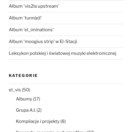
Album 'vis2la upstream’
Album 'tunn(e)l’
Album 'el_iminations’
Album 'moogius strip’ w El-Stacji
Leksykon polskiej i światowej muzyki elektronicznej
KATEGORIE
el_vis
(50)
Albumy
(17)
Grupa A.I.
(2)
Kompilacje i projekty
(8)