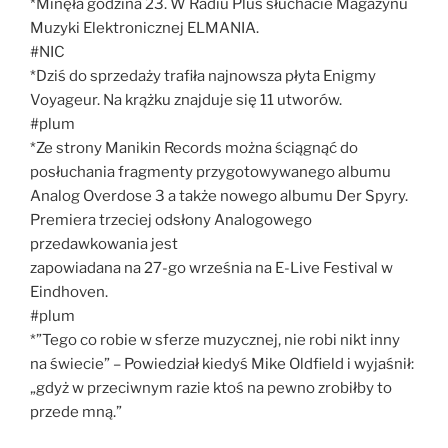
*Minęła godzina 23. W Radiu Plus słuchacie Magazynu
Muzyki Elektronicznej ELMANIA.
#NIC
*Dziś do sprzedaży trafiła najnowsza płyta Enigmy
Voyageur. Na krążku znajduje się 11 utworów.
#plum
*Ze strony Manikin Records można ściągnąć do
posłuchania fragmenty przygotowywanego albumu
Analog Overdose 3 a także nowego albumu Der Spyry.
Premiera trzeciej odsłony Analogowego
przedawkowania jest
zapowiadana na 27-go września na E-Live Festival w
Eindhoven.
#plum
*”Tego co robie w sferze muzycznej, nie robi nikt inny
na świecie” – Powiedział kiedyś Mike Oldfield i wyjaśnił:
„gdyż w przeciwnym razie ktoś na pewno zrobiłby to
przede mną.”