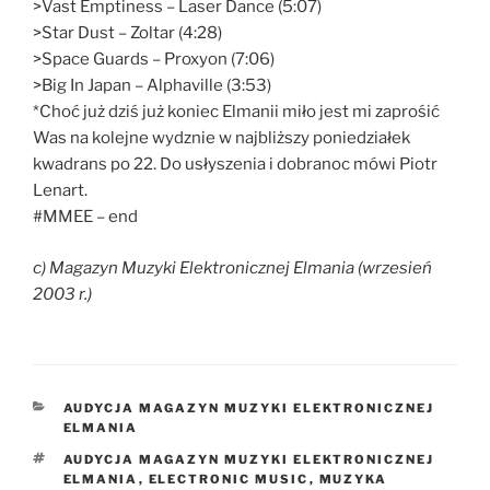
>Vast Emptiness – Laser Dance (5:07)
>Star Dust – Zoltar (4:28)
>Space Guards – Proxyon (7:06)
>Big In Japan – Alphaville (3:53)
*Choć już dziś już koniec Elmanii miło jest mi zaprośić
Was na kolejne wydznie w najbliższy poniedziałek
kwadrans po 22. Do usłyszenia i dobranoc mówi Piotr
Lenart.
#MMEE – end
c) Magazyn Muzyki Elektronicznej Elmania (wrzesień
2003 r.)
KATEGORIE
AUDYCJA MAGAZYN MUZYKI ELEKTRONICZNEJ
ELMANIA
TAGI
AUDYCJA MAGAZYN MUZYKI ELEKTRONICZNEJ
ELMANIA
,
ELECTRONIC MUSIC
,
MUZYKA