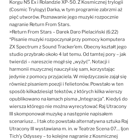
Korgu N5 Ex i Rolandzie XP-50. Z Kosmicznej trylogii
(Cosmic Trylogy) Darka, w tym programie zabrzmi aż
pięć utworów. Poznawanie jego muzyki rozpocznie
nagranie Return From Stars.
>Return From Stars – Darek Daro Pielaciński (6:22)
*Pisanie muzyki rozpoczynał przy pomocy komputera
ZX Spectrum z Sound Tracker’em. Obecny kształt jego
studio przybrało około 4 lat temu. Od tamtej pory – jak
twierdzi – nareszcie mogł się „wyżyć”. Notacji i
harmonii muzycznej nauczył się sam, korzystając
jedynie z pomocy przyjaciela. W międzyczasie zajął się
również pisaniem poezji i felietonów. Powstało w ten
sposób kilkadziesiąt tekstów, z których kilka wierszy
opublikowano na łamach pisma „Integracja”. Kiedyś do
wiersza którego nie można wyrecytować Raj Utracony
III skomponował muzykę a następnie napisałem
scenariusz… I tak oto powstała alternatywna sztuka Raj
Utracony III wystawiana m. in. w Teatrze Scena 07… Ijon
Tich’y Odyssey – to kolejne nagranie z Kosmicznej