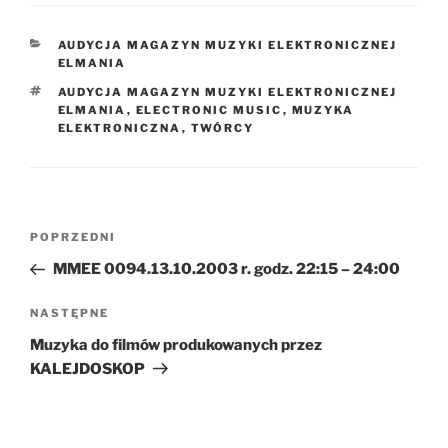
KATEGORIE
AUDYCJA MAGAZYN MUZYKI ELEKTRONICZNEJ
ELMANIA
TAGI
AUDYCJA MAGAZYN MUZYKI ELEKTRONICZNEJ
ELMANIA
,
ELECTRONIC MUSIC
,
MUZYKA
ELEKTRONICZNA
,
TWÓRCY
Nawigacja
Poprzedni
POPRZEDNI
wpisu
wpis
MMEE 0094.13.10.2003 r. godz. 22:15 – 24:00
Następny
NASTĘPNE
wpis
Muzyka do filmów produkowanych przez
KALEJDOSKOP