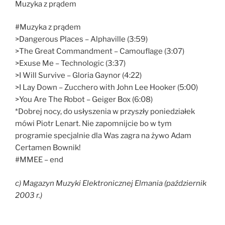
Muzyka z prądem
#Muzyka z prądem
>Dangerous Places – Alphaville (3:59)
>The Great Commandment – Camouflage (3:07)
>Exuse Me – Technologic (3:37)
>I Will Survive – Gloria Gaynor (4:22)
>I Lay Down – Zucchero with John Lee Hooker (5:00)
>You Are The Robot – Geiger Box (6:08)
*Dobrej nocy, do usłyszenia w przyszły poniedziałek
mówi Piotr Lenart. Nie zapomnijcie bo w tym
programie specjalnie dla Was zagra na żywo Adam
Certamen Bownik!
#MMEE – end
c) Magazyn Muzyki Elektronicznej Elmania (październik
2003 r.)