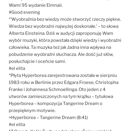
Wami 95 wydanie Elmnaii.
#Good evening
*’Wyobraźnia bez wiedzy może stworzyć rzeczy piękne.
Wiedza bez wyobraźni najwyżej doskonałe.’ – to słowa
Alberta Einsteina. Dziś w audycji zaproponuję Wam
wybór muzyki, która powstała dzięki wiedzy i wyobraźni
człowieka. Ta muzyka też jak żadna inna wpływa na
pobudzenie wyobraźni słuchacza. Ale dość już słów,
posłuchajcie i oceńcie sami.
#el elita
*Płyta Hyperborea zarejestrowana została w sierpniu
1983 roku w Berlinie przez Edgara Froese, Christopha
Franke i Johannesa Schmoellinga. Oto jeden z 4
utworów zamieszczonych na tym krążku – tytułowa
Hyperborea – kompozycja Tangerine Dream o
przepięknym motywie.
>Hyperborea – Tangerine Dream (8:41)
#el elita