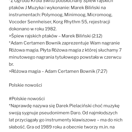
*Z Ogrodu Króla Świtu podsłuchany Śpiew rajskich
ptaków J Muzyka i wykonanie: Marek Biliński na
instrumentach: Polymoog, Minimoog, Micromoog,
Vocoder Sennheiser, Korg Rhythm 55, rejestracji
dokonano w roku 1982.
>Śpiew rajskich ptaków – Marek Biliński (2:12)
*Adam Certamen Bownik zaprezentuje Wam nagranie
Różowa magia. Płyta Różowa magia z której słuchamy 7
minutowego nagrania tytułowego powstała w czerwcu
br.
>Różowa magia – Adam Certamen Bownik (7:27)
Polskie nowości
#Polskie nowości
*Naprawdę nazywa się Darek Pielaciński choć muzykę
swoją sygnuje pseudonimem Daro. Od najmłodszych
lat przyciągały go instrumenty klawiszowe – ma do nich
słabość. Gra od 1989 roku a obecnie tworzy m.in. na