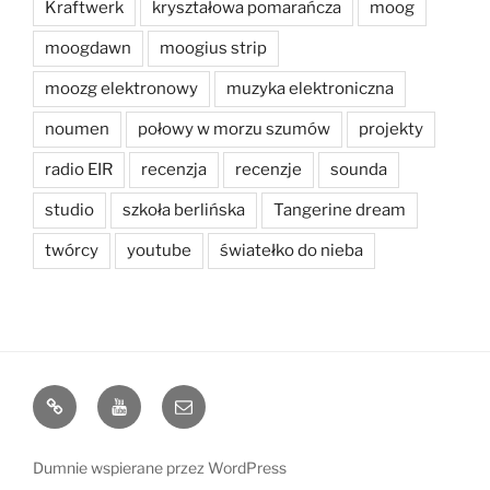
Kraftwerk
kryształowa pomarańcza
moog
moogdawn
moogius strip
moozg elektronowy
muzyka elektroniczna
noumen
połowy w morzu szumów
projekty
radio EIR
recenzja
recenzje
sounda
studio
szkoła berlińska
Tangerine dream
twórcy
youtube
światełko do nieba
bandcamp
Youtube
e-
mail
Dumnie wspierane przez WordPress