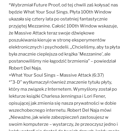
*Wybrzmiał Future Proof, od tej chwili zaś kołysać nas
będzie What Your Soul Sings. Płyta 100th Window
ukazała się cztery lata po ostatniej fantastycznie
przyjętej Mezzanine. Całość 100th Window wskazuje,
że Massive Attack teraz swoje dźwiękowe
poszukiwania kieruje w stronę eksperymentów
elektronicznych i psychodelii. „Chcieliśmy, aby ta płyta
była znacznie cieplejsza od krążka 'Mezzanine’, ale
postanowiliśmy nie łagodzić brzmienia” – powiedział
Robert Del Naja.
>What Your Soul Sings – Massive Attack (6:37)
*”3-D” wytłumaczył również znaczenie tytułu płyty,
który ma związek z Internetem. Wymyślony został po
lekturze książki Charlesa Jenningsa i Lori Fener,
opisującej jak zmienia się nasza prywatności w dobie
wszechobecnego internetu. Robert Del Naja mówi
„Nieważne, jak wiele zabezpieczeń zastosujesz w
swoim komputerze – wystarczy, że przeoczysz jedno i