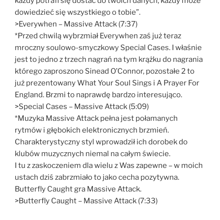
każdy potrafi się dostać do twoich danych, każdy może
dowiedzieć się wszystkiego o tobie”.
>Everywhen – Massive Attack (7:37)
*Przed chwilą wybrzmiał Everywhen zaś już teraz
mroczny soulowo-smyczkowy Special Cases. I właśnie
jest to jedno z trzech nagrań na tym krążku do nagrania
którego zaproszono Sinead O’Connor, pozostałe 2 to
już prezentowany What Your Soul Sings i A Prayer For
England. Brzmi to naprawdę bardzo interesująco.
>Special Cases – Massive Attack (5:09)
*Muzyka Massive Attack pełna jest połamanych
rytmów i głębokich elektronicznych brzmień.
Charakterystyczny styl wprowadził ich dorobek do
klubów muzycznych niemal na całym świecie.
I tu z zaskoczeniem dla wielu z Was zapewne – w moich
ustach dziś zabrzmiało to jako cecha pozytywna.
Butterfly Caught gra Massive Attack.
>Butterfly Caught – Massive Attack (7:33)