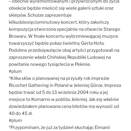
– obecnie wyremontowanym i przywróconym do życia
obiekcie będzie mieścić się wiele galerii sztuki oraz
sklepów. Schulze zaprezentuje
kilkudziesięciominutowy koncert, który zakończy
kompozycja stworzona specjalnie na otwarcie Starego
Browaru. W finale koncertu wybrzmiewającej muzyce
towarzyszyć będzie pokaz świetlny Gerta Hofa.
Podobne przedsięwzięcie obaj artyści przygotowali na
zaproszenie władz Chińskiej Republiki Ludowej na
powitanie nowego tysiąclecia w Pekinie.
#plum
*Kilka słów o planowanej na przyszły rok imprezie
Ricochet Gathering in Poland w Jeleniej Górze. Impreza
będzie trwać od 5 do 13 września 2004 roku a jej
miejsce to Komarno w pobliżu Jeleniej. Jak się właśnie
dowiedziałem planowana cena biletów ma wynosić od
40 do 45 zł.
#plum
*Przypominam, że już za tydzień słuchając Elmanii