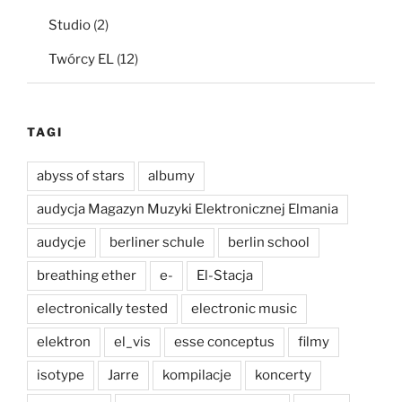
Studio
(2)
Twórcy EL
(12)
TAGI
abyss of stars
albumy
audycja Magazyn Muzyki Elektronicznej Elmania
audycje
berliner schule
berlin school
breathing ether
e-
El-Stacja
electronically tested
electronic music
elektron
el_vis
esse conceptus
filmy
isotype
Jarre
kompilacje
koncerty