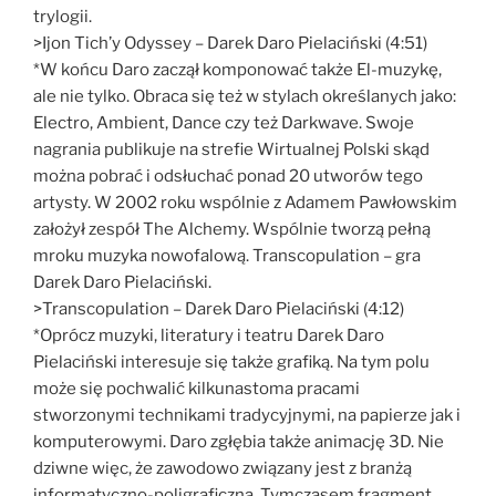
trylogii.
>Ijon Tich’y Odyssey – Darek Daro Pielaciński (4:51)
*W końcu Daro zaczął komponować także El-muzykę,
ale nie tylko. Obraca się też w stylach określanych jako:
Electro, Ambient, Dance czy też Darkwave. Swoje
nagrania publikuje na strefie Wirtualnej Polski skąd
można pobrać i odsłuchać ponad 20 utworów tego
artysty. W 2002 roku wspólnie z Adamem Pawłowskim
założył zespół The Alchemy. Wspólnie tworzą pełną
mroku muzyka nowofalową. Transcopulation – gra
Darek Daro Pielaciński.
>Transcopulation – Darek Daro Pielaciński (4:12)
*Oprócz muzyki, literatury i teatru Darek Daro
Pielaciński interesuje się także grafiką. Na tym polu
może się pochwalić kilkunastoma pracami
stworzonymi technikami tradycyjnymi, na papierze jak i
komputerowymi. Daro zgłębia także animację 3D. Nie
dziwne więc, że zawodowo związany jest z branżą
informatyczno-poligraficzną. Tymczasem fragment