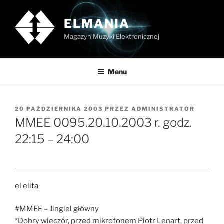
Przejdź
do
ELMANIA
treści
Magazyn Muzyki Elektronicznej
Menu
OPUBLIKOWANE
20 PAŹDZIERNIKA 2003
PRZEZ
ADMINISTRATOR
W
MMEE 0095.20.10.2003 r. godz.
22:15 – 24:00
el elita
#MMEE – Jingiel główny
*Dobry wieczór, przed mikrofonem Piotr Lenart, przed