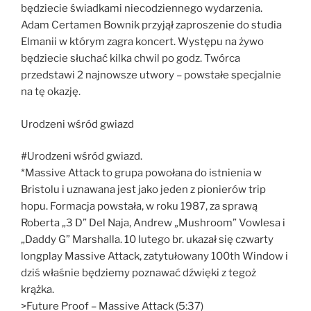
będziecie świadkami niecodziennego wydarzenia.
Adam Certamen Bownik przyjął zaproszenie do studia
Elmanii w którym zagra koncert. Występu na żywo
będziecie słuchać kilka chwil po godz. Twórca
przedstawi 2 najnowsze utwory – powstałe specjalnie
na tę okazję.
Urodzeni wśród gwiazd
#Urodzeni wśród gwiazd.
*Massive Attack to grupa powołana do istnienia w
Bristolu i uznawana jest jako jeden z pionierów trip
hopu. Formacja powstała, w roku 1987, za sprawą
Roberta „3 D” Del Naja, Andrew „Mushroom” Vowlesa i
„Daddy G” Marshalla. 10 lutego br. ukazał się czwarty
longplay Massive Attack, zatytułowany 100th Window i
dziś właśnie będziemy poznawać dźwięki z tegoż
krążka.
>Future Proof – Massive Attack (5:37)