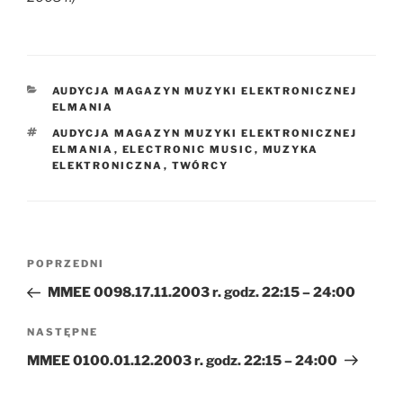
KATEGORIE
AUDYCJA MAGAZYN MUZYKI ELEKTRONICZNEJ
ELMANIA
TAGI
AUDYCJA MAGAZYN MUZYKI ELEKTRONICZNEJ
ELMANIA
,
ELECTRONIC MUSIC
,
MUZYKA
ELEKTRONICZNA
,
TWÓRCY
Nawigacja
Poprzedni
POPRZEDNI
wpisu
wpis
MMEE 0098.17.11.2003 r. godz. 22:15 – 24:00
Następny
NASTĘPNE
wpis
MMEE 0100.01.12.2003 r. godz. 22:15 – 24:00