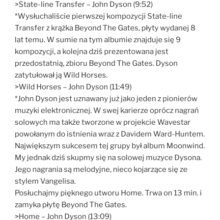
>State-line Transfer – John Dyson (9:52)
*Wysłuchaliście pierwszej kompozycji State-line
Transfer z krążka Beyond The Gates, płyty wydanej 8
lat temu. W sumie na tym albumie znajduje się 9
kompozycji, a kolejna dziś prezentowana jest
przedostatnią, zbioru Beyond The Gates. Dyson
zatytułował ją Wild Horses.
>Wild Horses – John Dyson (11:49)
*John Dyson jest uznawany już jako jeden z pionierów
muzyki elektronicznej. W swej karierze oprócz nagrań
solowych ma także tworzone w projekcie Wavestar
powołanym do istnienia wraz z Davidem Ward-Huntem.
Największym sukcesem tej grupy był album Moonwind.
My jednak dziś skupmy się na solowej muzyce Dysona.
Jego nagrania są melodyjne, nieco kojarzące się ze
stylem Vangelisa.
Posłuchajmy pięknego utworu Home. Trwa on 13 min. i
zamyka płytę Beyond The Gates.
>Home – John Dyson (13:09)