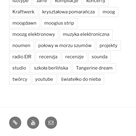
isotype
Jarre
kompilacje
koncerty
Kraftwerk
kryształowa pomarańcza
moog
moogdawn
moogius strip
moozg elektronowy
muzyka elektroniczna
noumen
połowy w morzu szumów
projekty
radio EIR
recenzja
recenzje
sounda
studio
szkoła berlińska
Tangerine dream
twórcy
youtube
światełko do nieba
bandcamp
Youtube
e-
mail