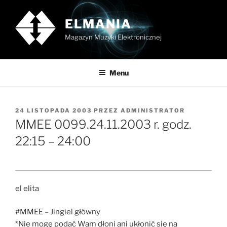
Przejdź
do
ELMANIA
treści
Magazyn Muzyki Elektronicznej
Menu
OPUBLIKOWANE
24 LISTOPADA 2003
PRZEZ
ADMINISTRATOR
W
MMEE 0099.24.11.2003 r. godz.
22:15 – 24:00
el elita
#MMEE – Jingiel główny
*Nie mogę podać Wam dłoni ani ukłonić się na