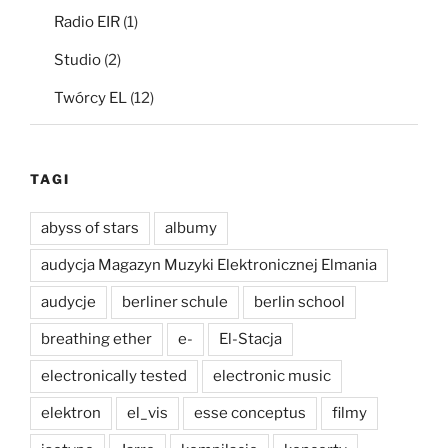
Radio EIR
(1)
Studio
(2)
Twórcy EL
(12)
TAGI
abyss of stars
albumy
audycja Magazyn Muzyki Elektronicznej Elmania
audycje
berliner schule
berlin school
breathing ether
e-
El-Stacja
electronically tested
electronic music
elektron
el_vis
esse conceptus
filmy