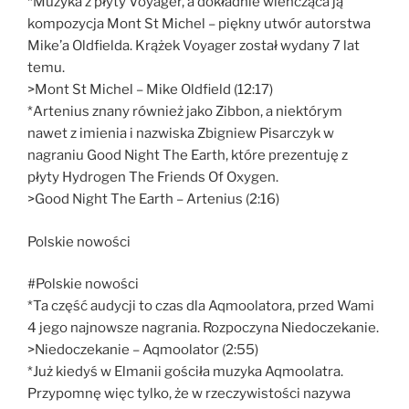
*Muzyka z płyty Voyager, a dokładnie wieńcząca ją
kompozycja Mont St Michel – piękny utwór autorstwa
Mike’a Oldfielda. Krążek Voyager został wydany 7 lat
temu.
>Mont St Michel – Mike Oldfield (12:17)
*Artenius znany również jako Zibbon, a niektórym
nawet z imienia i nazwiska Zbigniew Pisarczyk w
nagraniu Good Night The Earth, które prezentuję z
płyty Hydrogen The Friends Of Oxygen.
>Good Night The Earth – Artenius (2:16)
Polskie nowości
#Polskie nowości
*Ta część audycji to czas dla Aqmoolatora, przed Wami
4 jego najnowsze nagrania. Rozpoczyna Niedoczekanie.
>Niedoczekanie – Aqmoolator (2:55)
*Już kiedyś w Elmanii gościła muzyka Aqmoolatra.
Przypomnę więc tylko, że w rzeczywistości nazywa