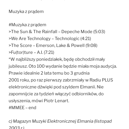
Muzyka z prądem
#Muzyka z prądem
>The Sun & The Rainfall – Depeche Mode (5:03)
>We Are Technology – Technologic (4:21)
>The Score – Emerson, Lake & Powell (9:08)
>Fu(tor)ture – A.I. (7:21)
*W najbliższy poniedziałek, będę obchodził mały
jubileusz. Oto 100 wydanie będzie miała moja audycja.
Prawie idealnie 2 lata temu bo 3 grudnia
2001 roku, po raz pierwszy zabrzmiały w Radiu PLUS
elektroniczne dźwięki pod szyldem Elmanii. Nie
zapomnijcie za tydzień włączyć odbiorników, do
usłyszenia, mówi Piotr Lenart.
#MMEE – end
c) Magazyn Muzyki Elektronicznej Elmania (listopad
2003 r.)