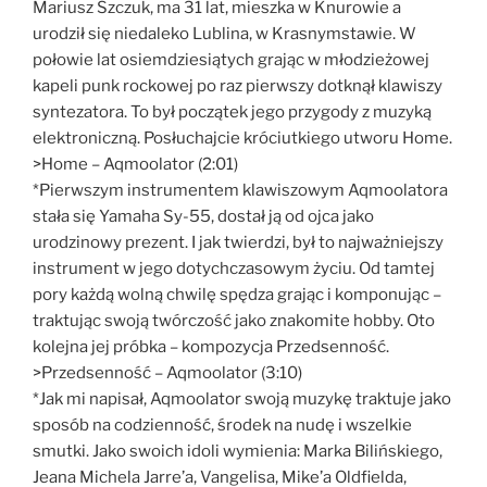
Mariusz Szczuk, ma 31 lat, mieszka w Knurowie a
urodził się niedaleko Lublina, w Krasnymstawie. W
połowie lat osiemdziesiątych grając w młodzieżowej
kapeli punk rockowej po raz pierwszy dotknął klawiszy
syntezatora. To był początek jego przygody z muzyką
elektroniczną. Posłuchajcie króciutkiego utworu Home.
>Home – Aqmoolator (2:01)
*Pierwszym instrumentem klawiszowym Aqmoolatora
stała się Yamaha Sy-55, dostał ją od ojca jako
urodzinowy prezent. I jak twierdzi, był to najważniejszy
instrument w jego dotychczasowym życiu. Od tamtej
pory każdą wolną chwilę spędza grając i komponując –
traktując swoją twórczość jako znakomite hobby. Oto
kolejna jej próbka – kompozycja Przedsenność.
>Przedsenność – Aqmoolator (3:10)
*Jak mi napisał, Aqmoolator swoją muzykę traktuje jako
sposób na codzienność, środek na nudę i wszelkie
smutki. Jako swoich idoli wymienia: Marka Bilińskiego,
Jeana Michela Jarre’a, Vangelisa, Mike’a Oldfielda,