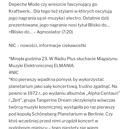
Depeche Mode czy wreszcie fascynujący go
Kraftwerk… Dla tego też stylami w których oscylują
jego nagrania są el-muzyka i electro. Ostatnie dziś
prezentowane, jego nagranie nosi tytuł Blisko do…
>Blisko do… – Aqmoolator (7:20)
NIC – nowości, informacje ciekawostki
*Minęła godzina 23. W Radiu Plus słuchacie Magazynu
Muzyki Elektronicznej ELMANIA.
#NIC
*Kto pierwszy wpadł na pomysł, by wykorzystać
planetarium jako salę koncertową, trudno zgadnąć. Na
pewno w 1972 r., po wydaniu albumów „Alpha Centauri”
i „Zeit”, grupa Tangerine Dream okrzyknięta wówczas
twórcą muzyki kosmicznej, wystąpiła po raz pierwszy
pod kopułą Schöneberg Planetarium w Berlinie. Czy
ktoś wcześniej przed nimi urządził koncert w
podobnym miejscu – tego niestety nie wiem.