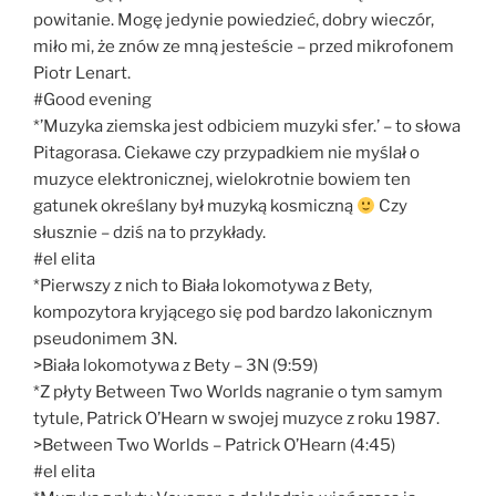
powitanie. Mogę jedynie powiedzieć, dobry wieczór,
miło mi, że znów ze mną jesteście – przed mikrofonem
Piotr Lenart.
#Good evening
*’Muzyka ziemska jest odbiciem muzyki sfer.’ – to słowa
Pitagorasa. Ciekawe czy przypadkiem nie myślał o
muzyce elektronicznej, wielokrotnie bowiem ten
gatunek określany był muzyką kosmiczną
Czy
słusznie – dziś na to przykłady.
#el elita
*Pierwszy z nich to Biała lokomotywa z Bety,
kompozytora kryjącego się pod bardzo lakonicznym
pseudonimem 3N.
>Biała lokomotywa z Bety – 3N (9:59)
*Z płyty Between Two Worlds nagranie o tym samym
tytule, Patrick O’Hearn w swojej muzyce z roku 1987.
>Between Two Worlds – Patrick O’Hearn (4:45)
#el elita