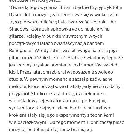
#Urodzeni wśród gwiazd.
*Gwiazdą tego wydania Elmanii będzie Brytyjczyk John
Dyson. John muzyką zainteresował się w wieku 12 lat.
Jego pierwszą miłością była twórczość zespołu The
Shadows, która zainspirowała go do nauki gry na
gitarze. Kolejnym punktem zwrotnym w tych
początkowych latach była fascynacja bandem
Renegades. Wtedy John zwrócił uwagę na to, że jego
gitara może różnie brzmieć. Stał się świadomy tego, że
jest zdolny uzyskać brzmienie instrumentów swoich
idoli. Przez lata John zbierał wyposażenie swojego
studia. W pewnym momencie zaczął pisać własne
melodie, które początkowo trafiały jedynie do rodziny i
przyjaciół. Studio rozrastało się, uzupełnione o
wielośladowy rejestrator, automat perkusyjny,
syntezatory. Kolejnym jak najbardzije naturalnym
krokiem stały się jego eksperymenty z technikami
wielościeżkowymi. Od tego momentu John zaczął pisać
muzykę, podobną do tej teraz brzmiącej.