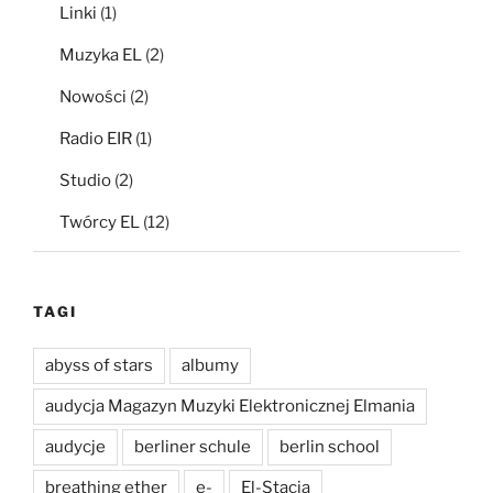
Linki
(1)
Muzyka EL
(2)
Nowości
(2)
Radio EIR
(1)
Studio
(2)
Twórcy EL
(12)
TAGI
abyss of stars
albumy
audycja Magazyn Muzyki Elektronicznej Elmania
audycje
berliner schule
berlin school
breathing ether
e-
El-Stacja