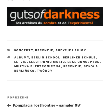
KATEGORIE
KONCERTY, RECENZJE, AUDYCJE I FILMY
TAGI
ALBUMY
,
BERLIN SCHOOL
,
BERLINER SCHULE
,
EL_VIS
,
ELECTRONIC MUSIC
,
ESSE CONCEPTUS
,
MUZYKA ELEKTRONICZNA
,
RECENZJE
,
SZKOŁA
BERLIŃSKA
,
TWÓRCY
Nawigacja
Poprzedni
POPRZEDNI
wpisu
wpis
Kompilacja 'lostfrontier – sampler 08′