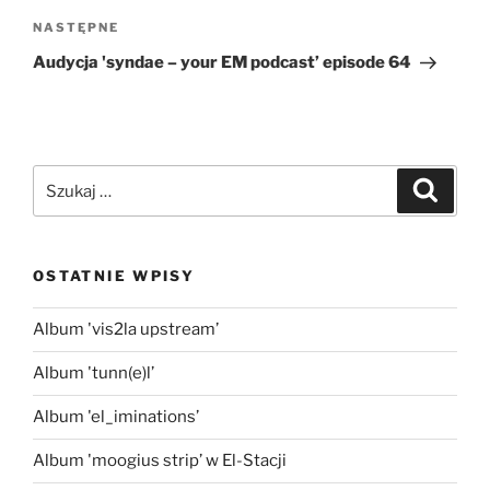
Następny
NASTĘPNE
wpis
Audycja 'syndae – your EM podcast’ episode 64
Szukaj:
Szukaj
OSTATNIE WPISY
Album 'vis2la upstream’
Album 'tunn(e)l’
Album 'el_iminations’
Album 'moogius strip’ w El-Stacji