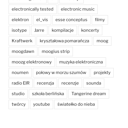
electronically tested
electronic music
elektron
el_vis
esse conceptus
filmy
isotype
Jarre
kompilacje
koncerty
Kraftwerk
kryształowa pomarańcza
moog
moogdawn
moogius strip
moozg elektronowy
muzyka elektroniczna
noumen
połowy w morzu szumów
projekty
radio EIR
recenzja
recenzje
sounda
studio
szkoła berlińska
Tangerine dream
twórcy
youtube
światełko do nieba