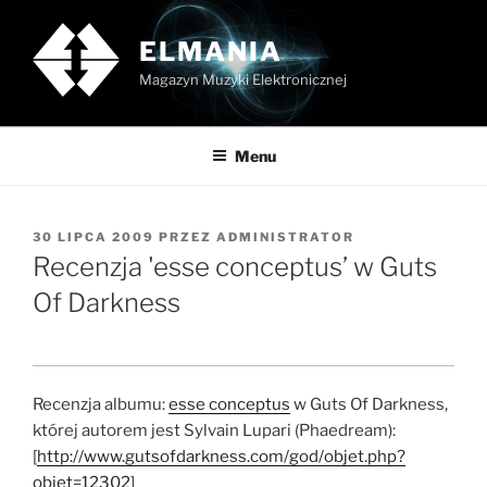
Przejdź
do
ELMANIA
treści
Magazyn Muzyki Elektronicznej
Menu
OPUBLIKOWANE
30 LIPCA 2009
PRZEZ
ADMINISTRATOR
W
Recenzja 'esse conceptus’ w Guts
Of Darkness
Recenzja albumu:
esse conceptus
w Guts Of Darkness,
której autorem jest Sylvain Lupari (Phaedream):
[
http://www.gutsofdarkness.com/god/objet.php?
objet=12302
]