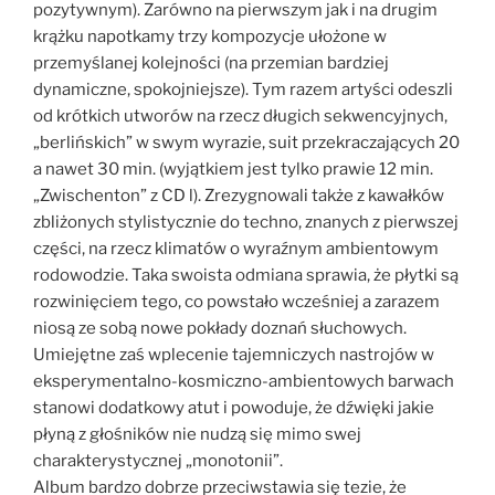
pozytywnym). Zarówno na pierwszym jak i na drugim
krążku napotkamy trzy kompozycje ułożone w
przemyślanej kolejności (na przemian bardziej
dynamiczne, spokojniejsze). Tym razem artyści odeszli
od krótkich utworów na rzecz długich sekwencyjnych,
„berlińskich” w swym wyrazie, suit przekraczających 20
a nawet 30 min. (wyjątkiem jest tylko prawie 12 min.
„Zwischenton” z CD l). Zrezygnowali także z kawałków
zbliżonych stylistycznie do techno, znanych z pierwszej
części, na rzecz klimatów o wyraźnym ambientowym
rodowodzie. Taka swoista odmiana sprawia, że płytki są
rozwinięciem tego, co powstało wcześniej a zarazem
niosą ze sobą nowe pokłady doznań słuchowych.
Umiejętne zaś wplecenie tajemniczych nastrojów w
eksperymentalno-kosmiczno-ambientowych barwach
stanowi dodatkowy atut i powoduje, że dźwięki jakie
płyną z głośników nie nudzą się mimo swej
charakterystycznej „monotonii”.
Album bardzo dobrze przeciwstawia się tezie, że