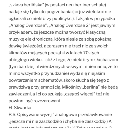
„szkoła berlińska” (w postaci neu berliner schule)
nadaje się tylko do pogrzebania (co już wielokrotnie
ogłaszali co niektórzy publicyści). Tak jak w przypadku
„Analog Overdose”, „Analog Overdose 2” jest jawnym
przykładem, że jeszcze można tworzyć klasyczną
muzykę elektroniczną, która niesie ze sobą pokaźną
dawkę świeżości, a zarazem nie traci nic ze swoich
klimatów mających początki w latach 70-tych
ubiegłego wieku. I cóż z tego, że niektórym słuchaczom
(tym bardziej utwierdzonych w swym mniemaniu, że to
mimo wszystko przynudzanie) wyda się niejakim
powtarzaniem schematów, skoro słucha się tego z
prawdziwą przyjemnością. Miłośnicy „berlina” nie będą
zawiedzeni, a i ci co szukają „czegoś więcej” też nie
powinni być rozczarowani.
El-Skwarka
P. S. Opisywane wyżej ” analogowe przedawkowanie
„jeszcze mi nie zaszkodziło i chyba nie zaszkodzi;-) A