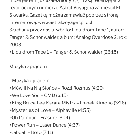
może jestem już uzależniony ? ;-)” Taką recenzję w 2
tegorocznym numerze Astral Voyagera zamieścił El-
Skwarka. Gazetkę można zamawiać poprzez stronę
internetową: www.astral.voyager.prv.pl
Słuchany przez nas utwór to: Liquidrom Tape 1, autor:
Fanger & Schönwalder, album: Analog Overdose 2, rok:
2003.
>Liquidrom Tape 1 – Fanger & Schonwalder (26:15)
Muzyka z prądem
#Muzyka z prądem
>Mówili Na Nią Słońce – Rozzi Rozmus (4:20)
>We Love You – OMD (6:15)
>King Bruce Lee Karate Mistrz – Franek Kimono (3:26)
>Mysteries of Love – Alphaville (4:55)
>Oh L’amour – Erasure (3:01)
>Power Run – Laser Dance (4:37)
>Jabdah – Koto (7:11)