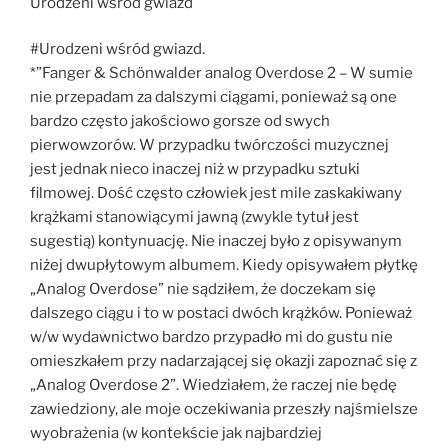
Urodzeni wśród gwiazd
#Urodzeni wśród gwiazd.
*”Fanger & Schönwalder analog Overdose 2 – W sumie
nie przepadam za dalszymi ciągami, ponieważ są one
bardzo często jakościowo gorsze od swych
pierwowzorów. W przypadku twórczości muzycznej
jest jednak nieco inaczej niż w przypadku sztuki
filmowej. Dość często człowiek jest mile zaskakiwany
krążkami stanowiącymi jawną (zwykle tytuł jest
sugestią) kontynuację. Nie inaczej było z opisywanym
niżej dwupłytowym albumem. Kiedy opisywałem płytkę
„Analog Overdose” nie sądziłem, że doczekam się
dalszego ciągu i to w postaci dwóch krążków. Ponieważ
w/w wydawnictwo bardzo przypadło mi do gustu nie
omieszkałem przy nadarzającej się okazji zapoznać się z
„Analog Overdose 2”. Wiedziałem, że raczej nie będę
zawiedziony, ale moje oczekiwania przeszły najśmielsze
wyobrażenia (w kontekście jak najbardziej