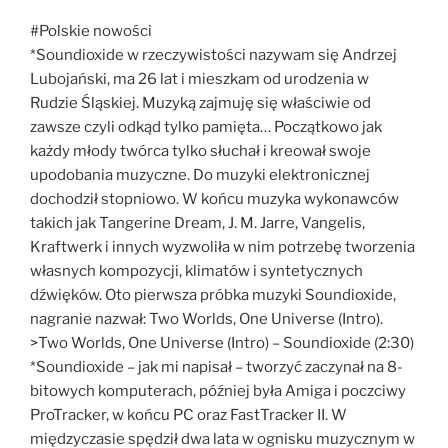
#Polskie nowości
*Soundioxide w rzeczywistości nazywam się Andrzej
Lubojański, ma 26 lat i mieszkam od urodzenia w
Rudzie Śląskiej. Muzyką zajmuję się właściwie od
zawsze czyli odkąd tylko pamięta… Początkowo jak
każdy młody twórca tylko słuchał i kreował swoje
upodobania muzyczne. Do muzyki elektronicznej
dochodził stopniowo. W końcu muzyka wykonawców
takich jak Tangerine Dream, J. M. Jarre, Vangelis,
Kraftwerk i innych wyzwoliła w nim potrzebę tworzenia
własnych kompozycji, klimatów i syntetycznych
dźwięków. Oto pierwsza próbka muzyki Soundioxide,
nagranie nazwał: Two Worlds, One Universe (Intro).
>Two Worlds, One Universe (Intro) – Soundioxide (2:30)
*Soundioxide – jak mi napisał – tworzyć zaczynał na 8-
bitowych komputerach, później była Amiga i poczciwy
ProTracker, w końcu PC oraz FastTracker II. W
międzyczasie spędził dwa lata w ognisku muzycznym w