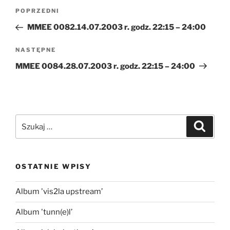
Nawigacja
Poprzedni
POPRZEDNI
wpisu
wpis
MMEE 0082.14.07.2003 r. godz. 22:15 – 24:00
Następny
NASTĘPNE
wpis
MMEE 0084.28.07.2003 r. godz. 22:15 – 24:00
Szukaj:
Szukaj
OSTATNIE WPISY
Album 'vis2la upstream’
Album 'tunn(e)l’