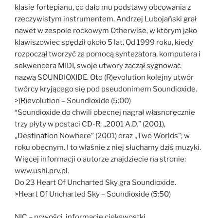
klasie fortepianu, co dało mu podstawy obcowania z
rzeczywistym instrumentem. Andrzej Lubojański grał
nawet w zespole rockowym Otherwise, w którym jako
klawiszowiec spędził około 5 lat. Od 1999 roku, kiedy
rozpoczął tworzyć za pomocą syntezatora, komputera i
sekwencera MIDI, swoje utwory zaczął sygnować
nazwą SOUNDIOXIDE. Oto (R)evolution kolejny utwór
twórcy kryjącego się pod pseudonimem Soundioxide.
>(R)evolution – Soundioxide (5:00)
*Soundioxide do chwili obecnej nagrał własnoręcznie
trzy płyty w postaci CD-R: „2001 A.D.” (2001),
„Destination Nowhere” (2001) oraz „Two Worlds”; w
roku obecnym. I to właśnie z niej słuchamy dziś muzyki.
Więcej informacji o autorze znajdziecie na stronie:
www.ushi.prv.pl.
Do 23 Heart Of Uncharted Sky gra Soundioxide.
>Heart Of Uncharted Sky – Soundioxide (5:50)
NIC – nowości, informacje ciekawostki