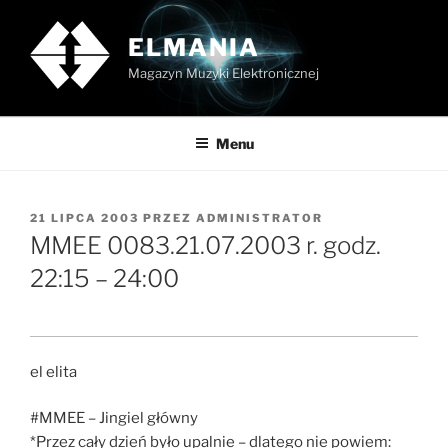
Przejdź
do
ELMANIA
treści
Magazyn Muzyki Elektronicznej
Menu
OPUBLIKOWANE
21 LIPCA 2003
PRZEZ
ADMINISTRATOR
W
MMEE 0083.21.07.2003 r. godz.
22:15 – 24:00
el elita
#MMEE – Jingiel główny
*Przez cały dzień było upalnie – dlatego nie powiem: