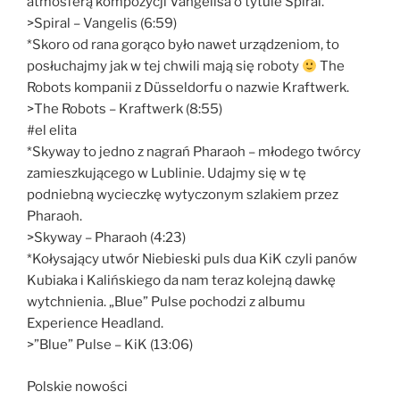
atmosferą kompozycji Vangelisa o tytule Spiral.
>Spiral – Vangelis (6:59)
*Skoro od rana gorąco było nawet urządzeniom, to
posłuchajmy jak w tej chwili mają się roboty
The
Robots kompanii z Düsseldorfu o nazwie Kraftwerk.
>The Robots – Kraftwerk (8:55)
#el elita
*Skyway to jedno z nagrań Pharaoh – młodego twórcy
zamieszkującego w Lublinie. Udajmy się w tę
podniebną wycieczkę wytyczonym szlakiem przez
Pharaoh.
>Skyway – Pharaoh (4:23)
*Kołysający utwór Niebieski puls dua KiK czyli panów
Kubiaka i Kalińskiego da nam teraz kolejną dawkę
wytchnienia. „Blue” Pulse pochodzi z albumu
Experience Headland.
>”Blue” Pulse – KiK (13:06)
Polskie nowości