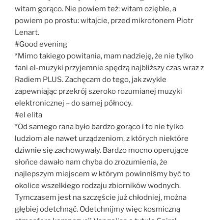
witam gorąco. Nie powiem też: witam ozięble, a
powiem po prostu: witajcie, przed mikrofonem Piotr
Lenart.
#Good evening
*Mimo takiego powitania, mam nadzieję, że nie tylko
fani el-muzyki przyjemnie spędzą najbliższy czas wraz z
Radiem PLUS. Zachęcam do tego, jak zwykle
zapewniając przekrój szeroko rozumianej muzyki
elektronicznej – do samej północy.
#el elita
*Od samego rana było bardzo gorąco i to nie tylko
ludziom ale nawet urządzeniom, z których niektóre
dziwnie się zachowywały. Bardzo mocno operujące
słońce dawało nam chyba do zrozumienia, że
najlepszym miejscem w którym powinniśmy być to
okolice wszelkiego rodzaju zbiorników wodnych.
Tymczasem jest na szczęście już chłodniej, można
głębiej odetchnąć. Odetchnijmy więc kosmiczną