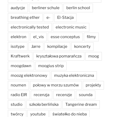
audycje
berliner schule
berlin school
breathing ether
e-
El-Stacja
electronically tested
electronic music
elektron
el_vis
esse conceptus
filmy
isotype
Jarre
kompilacje
koncerty
Kraftwerk
kryształowa pomarańcza
moog
moogdawn
moogius strip
moozg elektronowy
muzyka elektroniczna
noumen
połowy w morzu szumów
projekty
radio EIR
recenzja
recenzje
sounda
studio
szkoła berlińska
Tangerine dream
twórcy
youtube
światełko do nieba