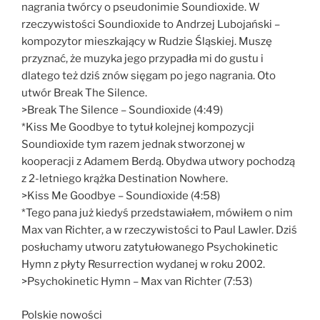
nagrania twórcy o pseudonimie Soundioxide. W
rzeczywistości Soundioxide to Andrzej Lubojański –
kompozytor mieszkający w Rudzie Śląskiej. Muszę
przyznać, że muzyka jego przypadła mi do gustu i
dlatego też dziś znów sięgam po jego nagrania. Oto
utwór Break The Silence.
>Break The Silence – Soundioxide (4:49)
*Kiss Me Goodbye to tytuł kolejnej kompozycji
Soundioxide tym razem jednak stworzonej w
kooperacji z Adamem Berdą. Obydwa utwory pochodzą
z 2-letniego krążka Destination Nowhere.
>Kiss Me Goodbye – Soundioxide (4:58)
*Tego pana już kiedyś przedstawiałem, mówiłem o nim
Max van Richter, a w rzeczywistości to Paul Lawler. Dziś
posłuchamy utworu zatytułowanego Psychokinetic
Hymn z płyty Resurrection wydanej w roku 2002.
>Psychokinetic Hymn – Max van Richter (7:53)
Polskie nowości