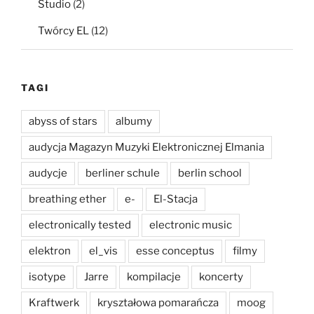
Studio
(2)
Twórcy EL
(12)
TAGI
abyss of stars
albumy
audycja Magazyn Muzyki Elektronicznej Elmania
audycje
berliner schule
berlin school
breathing ether
e-
El-Stacja
electronically tested
electronic music
elektron
el_vis
esse conceptus
filmy
isotype
Jarre
kompilacje
koncerty
Kraftwerk
kryształowa pomarańcza
moog