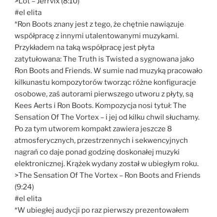
>Lot – Jerrvix (8:10)
#el elita
*Ron Boots znany jest z tego, że chętnie nawiązuje
współpracę z innymi utalentowanymi muzykami.
Przykładem na taką współpracę jest płyta
zatytułowana: The Truth is Twisted a sygnowana jako
Ron Boots and Friends. W sumie nad muzyką pracowało
kilkunastu kompozytorów tworząc różne konfiguracje
osobowe, zaś autorami pierwszego utworu z płyty, są
Kees Aerts i Ron Boots. Kompozycja nosi tytuł: The
Sensation Of The Vortex – i jej od kilku chwil słuchamy.
Po za tym utworem kompakt zawiera jeszcze 8
atmosferycznych, przestrzennych i sekwencyjnych
nagrań co daje ponad godzinę doskonałej muzyki
elektronicznej. Krążek wydany został w ubiegłym roku.
>The Sensation Of The Vortex – Ron Boots and Friends
(9:24)
#el elita
*W ubiegłej audycji po raz pierwszy prezentowałem