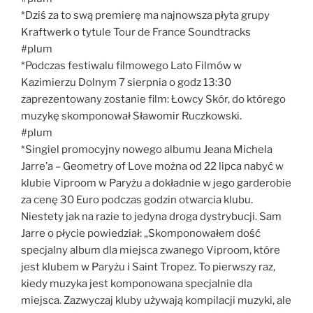
*Dziś za to swą premierę ma najnowsza płyta grupy
Kraftwerk o tytule Tour de France Soundtracks
#plum
*Podczas festiwalu filmowego Lato Filmów w
Kazimierzu Dolnym 7 sierpnia o godz 13:30
zaprezentowany zostanie film: Łowcy Skór, do którego
muzykę skomponował Sławomir Ruczkowski.
#plum
*Singiel promocyjny nowego albumu Jeana Michela
Jarre’a – Geometry of Love można od 22 lipca nabyć w
klubie Viproom w Paryżu a dokładnie w jego garderobie
za cenę 30 Euro podczas godzin otwarcia klubu.
Niestety jak na razie to jedyna droga dystrybucji. Sam
Jarre o płycie powiedział: „Skomponowałem dość
specjalny album dla miejsca zwanego Viproom, które
jest klubem w Paryżu i Saint Tropez. To pierwszy raz,
kiedy muzyka jest komponowana specjalnie dla
miejsca. Zazwyczaj kluby używają kompilacji muzyki, ale