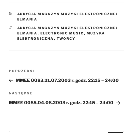
KATEGORIE
AUDYCJA MAGAZYN MUZYKI ELEKTRONICZNEJ
ELMANIA
TAGI
AUDYCJA MAGAZYN MUZYKI ELEKTRONICZNEJ
ELMANIA
,
ELECTRONIC MUSIC
,
MUZYKA
ELEKTRONICZNA
,
TWÓRCY
Nawigacja
Poprzedni
POPRZEDNI
wpisu
wpis
MMEE 0083.21.07.2003 r. godz. 22:15 – 24:00
Następny
NASTĘPNE
wpis
MMEE 0085.04.08.2003 r. godz. 22:15 – 24:00