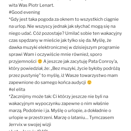
wita Was Piotr Lenart.
#Good evening
*Gdy jest taka pogoda za oknem to wszystkich ciągnie
na urlop. Nie wszyscy jednak jak słychać mogą się na
niego udać. Cóż pozostaje? Umilać sobie ten wakacyjny
czas spędzany w mieście jak tylko się da. Myślę, że
dawka muzyki elektronicznej w dzisiejszym programie
sprawi Wam i oczywiście mnie również, sporo
przyjemności
A jeszcze jak zacytuję Pata Conroy’a,
który powiedział, że: „Bez muzyki, życie byłoby podróżą
przez pustynię” to myślę, iż Wasze towarzystwo mam
zapewnione do samego końca audycji
#el elita
*Zacznijmy może tak: Ci którzy jeszcze nie byli na
wakacyjnym wypoczynku zapewne o nim właśnie
marzą. Podobnie i ja. Myślę o urlopie, a dokładnie o
urlopie w przestrzeni. Marzę o lataniu… Tymczasem
Jerrvix w swojej wizji