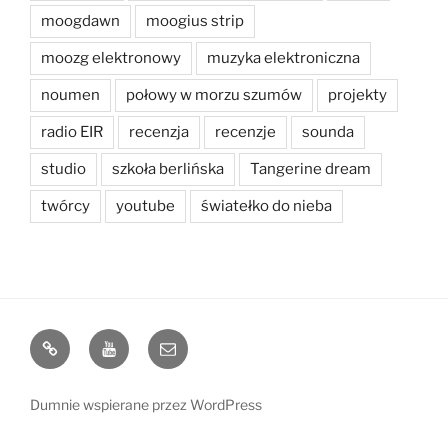
moogdawn
moogius strip
moozg elektronowy
muzyka elektroniczna
noumen
połowy w morzu szumów
projekty
radio EIR
recenzja
recenzje
sounda
studio
szkoła berlińska
Tangerine dream
twórcy
youtube
światełko do nieba
bandcamp
Youtube
e-
mail
Dumnie wspierane przez WordPress