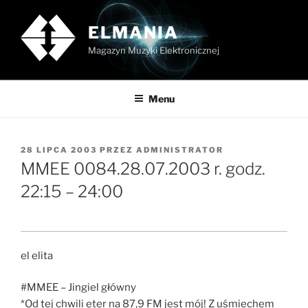
Przejdź
do
ELMANIA
treści
Magazyn Muzyki Elektronicznej
Menu
OPUBLIKOWANE
28 LIPCA 2003
PRZEZ
ADMINISTRATOR
W
MMEE 0084.28.07.2003 r. godz.
22:15 – 24:00
el elita
#MMEE – Jingiel główny
*Od tej chwili eter na 87,9 FM jest mój! Z uśmiechem